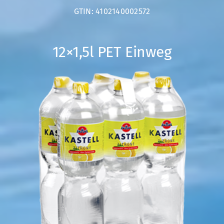
GTIN: 4102140002572
12×1,5l PET Einweg