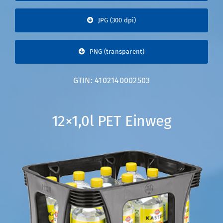
JPG (300 dpi)
PNG (transparent)
GTIN: 4102140002503
12×1,0l PET Einweg