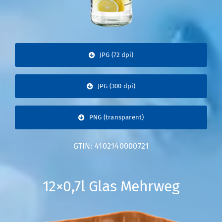
JPG (72 dpi)
JPG (300 dpi)
PNG (transparent)
GTIN: 4102140000721
12×0,7l Glas Mehrweg