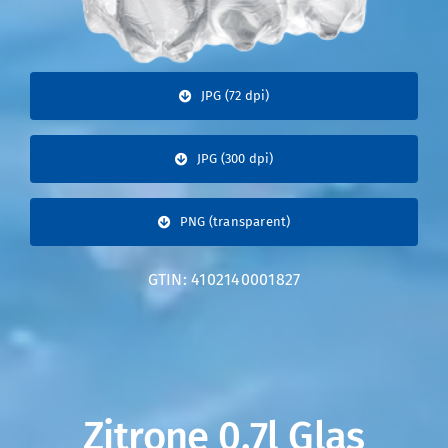
JPG (72 dpi)
JPG (300 dpi)
PNG (transparent)
GTIN: 4102140001827
Zitrone 0,7l Glas