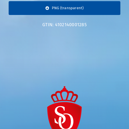
PNG (transparent)
GTIN: 4102140001285