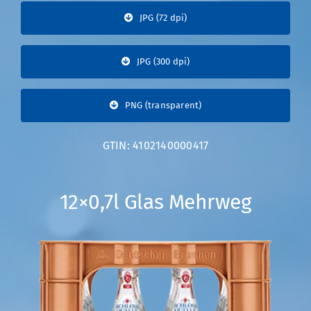
JPG (72 dpi)
JPG (300 dpi)
PNG (transparent)
GTIN: 4102140000417
12×0,7l Glas Mehrweg