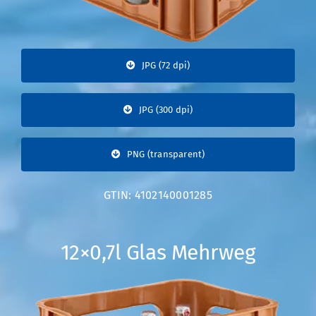
JPG (72 dpi)
JPG (300 dpi)
PNG (transparent)
GTIN: 4102140001285
12×0,7l Glas Mehrweg