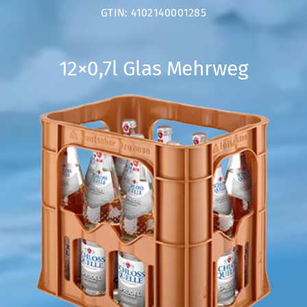
GTIN: 4102140001285
12×0,7l Glas Mehrweg