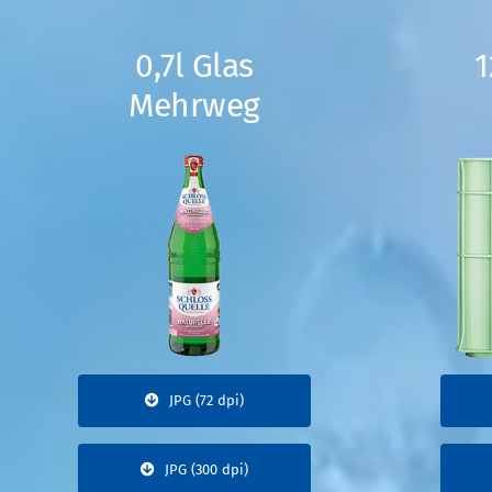
0,7l Glas
1
Mehrweg
JPG (72 dpi)
JPG (300 dpi)