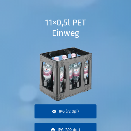
11×0,5l PET
Einweg
JPG (72 dpi)
JPG (300 dpi)