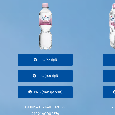
JPG (72 dpi)
JPG (300 dpi)
PNG (transparent)
GTIN: 4102140002053,
GT
4102140002374