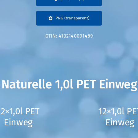
PNG (transparent)
GTIN: 4102140001469
Naturelle 1,0l PET Einweg
12×1,0l PET
12×1,0l PE
Einweg
Einweg