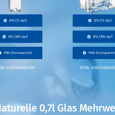
JPG (72 dpi)
JPG (72 dpi)
JPG (300 dpi)
JPG (300 dpi)
PNG (transparent)
PNG (transparen
IN: 4102140002459
GTIN: 4102140002
aturelle 0,7l Glas Mehrw