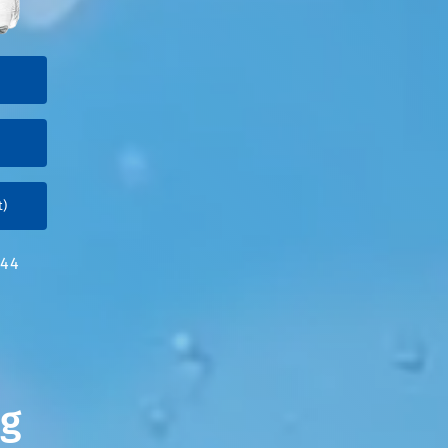
t)
244
eg