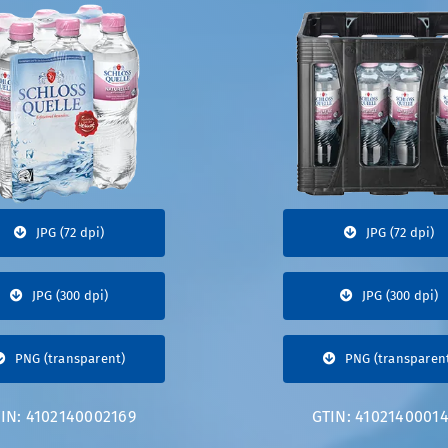
JPG (72 dpi)
JPG (72 dpi)
JPG (300 dpi)
JPG (300 dpi)
PNG (transparent)
PNG (transparen
IN: 4102140002169
GTIN: 4102140001