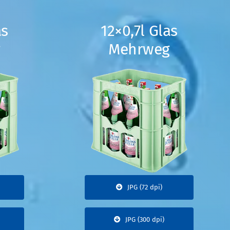
as
12×0,7l Glas
g
Mehrweg
JPG (72 dpi)
JPG (300 dpi)