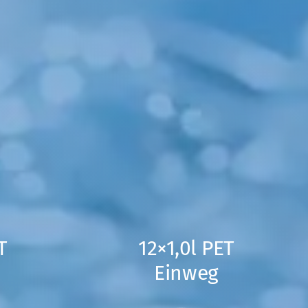
T
12×1,0l PET
Einweg