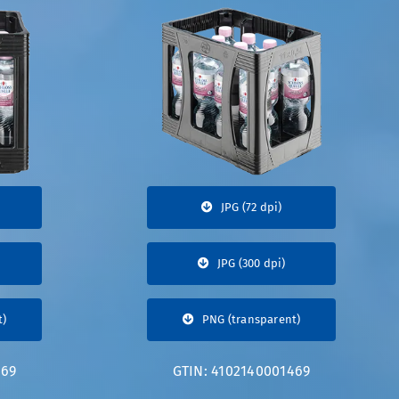
JPG (72 dpi)
JPG (300 dpi)
t)
PNG (transparent)
469
GTIN: 4102140001469