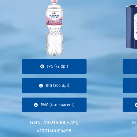
JPG (72 dpi)
JPG (300 dpi)
PNG (transparent)
GTIN: 4102140004729,
GT
4102140005498