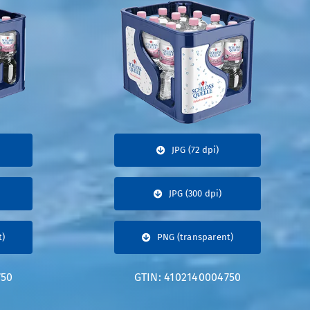
JPG (72 dpi)
JPG (300 dpi)
t)
PNG (transparent)
750
GTIN: 4102140004750