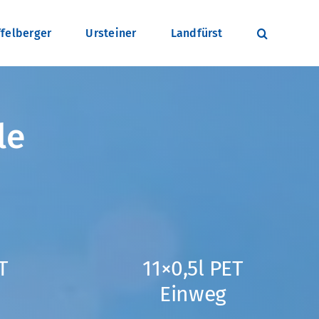
felberger
Ursteiner
Landfürst
le
T
11×0,5l PET
Einweg