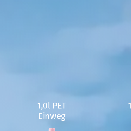
1,0l PET
Einweg