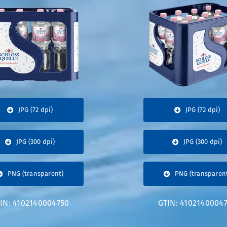
JPG (72 dpi)
JPG (72 dpi)
JPG (300 dpi)
JPG (300 dpi)
PNG (transparent)
PNG (transparen
IN: 4102140004750
GTIN: 4102140004